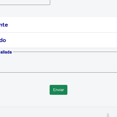
ante
ado
tallada
Enviar